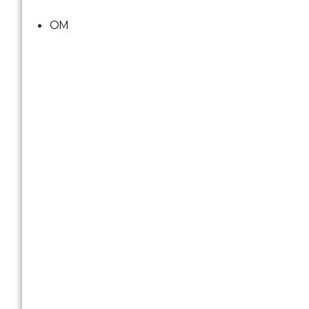
Videre
til
OM
indhold