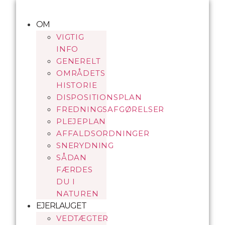
Videre
til
OM
indhold
VIGTIG
INFO
GENERELT
OMRÅDETS
HISTORIE
DISPOSITIONSPLAN
FREDNINGSAFGØRELSER
PLEJEPLAN
AFFALDSORDNINGER
SNERYDNING
SÅDAN
FÆRDES
DU I
NATUREN
EJERLAUGET
VEDTÆGTER