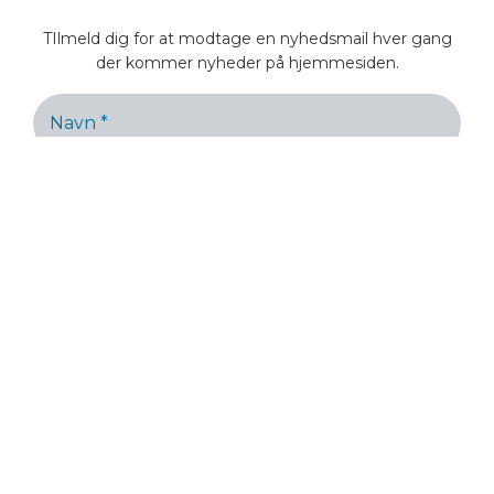
TIlmeld dig for at modtage en nyhedsmail hver gang
der kommer nyheder på hjemmesiden.
Hvis korrekt udfyldt sendes en mail til bekræftelse.
Vi spammer ikke!
Luk
Søg