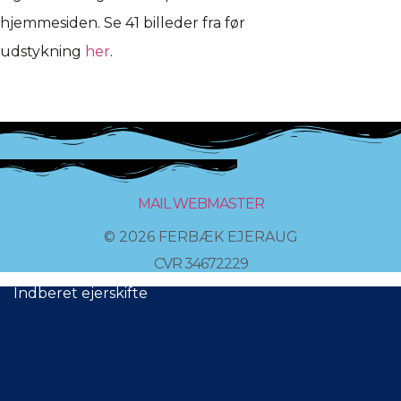
hjemmesiden. Se 41 billeder fra før
udstykning
her
.
MAIL WEBMASTER
© 2026 FERBÆK EJERAUG
CVR 34672229
Indberet ejerskifte