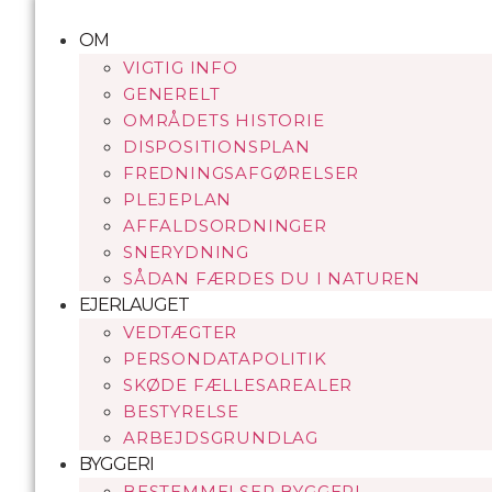
Videre
til
OM
indhold
VIGTIG INFO
GENERELT
OMRÅDETS HISTORIE
DISPOSITIONSPLAN
FREDNINGSAFGØRELSER
PLEJEPLAN
AFFALDSORDNINGER
SNERYDNING
SÅDAN FÆRDES DU I NATUREN
EJERLAUGET
VEDTÆGTER
PERSONDATAPOLITIK
SKØDE FÆLLESAREALER
BESTYRELSE
ARBEJDSGRUNDLAG
BYGGERI
BESTEMMELSER BYGGERI