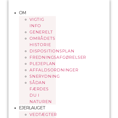
Videre
til
OM
indhold
VIGTIG
INFO
GENERELT
OMRÅDETS
HISTORIE
DISPOSITIONSPLAN
FREDNINGSAFGØRELSER
PLEJEPLAN
AFFALDSORDNINGER
SNERYDNING
SÅDAN
FÆRDES
DU I
NATUREN
EJERLAUGET
VEDTÆGTER