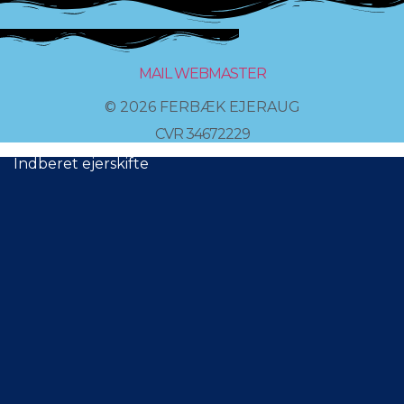
MAIL WEBMASTER
© 2026 FERBÆK EJERAUG
CVR 34672229
Indberet ejerskifte