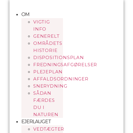
Videre
til
OM
indhold
VIGTIG
INFO
GENERELT
OMRÅDETS
HISTORIE
DISPOSITIONSPLAN
FREDNINGSAFGØRELSER
PLEJEPLAN
AFFALDSORDNINGER
SNERYDNING
SÅDAN
FÆRDES
DU I
NATUREN
EJERLAUGET
VEDTÆGTER