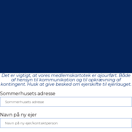
Det er vigtigt, at vores medlemskartotek er ajourført. Både
af hensyn til kommunikation og til opkrævning af
kontingent. Husk at give besked om ejerskifte til ejerlauget.
Sommerhusets adresse
Navn på ny ejer