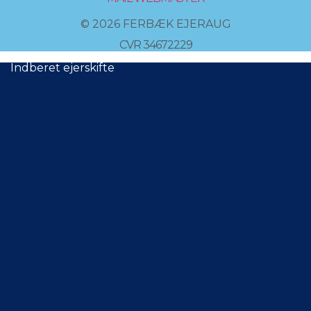
© 2026 FERBÆK EJERAUG
CVR 34672229
Indberet ejerskifte