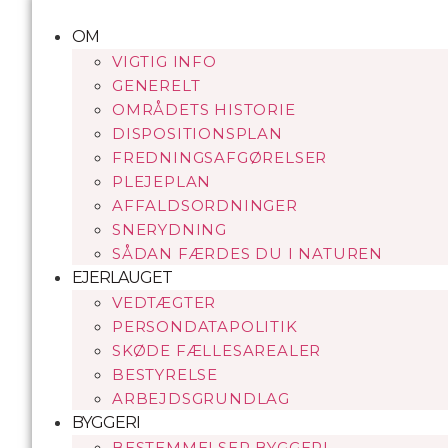
Videre
til
OM
indhold
VIGTIG INFO
GENERELT
OMRÅDETS HISTORIE
DISPOSITIONSPLAN
FREDNINGSAFGØRELSER
PLEJEPLAN
AFFALDSORDNINGER
SNERYDNING
SÅDAN FÆRDES DU I NATUREN
EJERLAUGET
VEDTÆGTER
PERSONDATAPOLITIK
SKØDE FÆLLESAREALER
BESTYRELSE
ARBEJDSGRUNDLAG
BYGGERI
BESTEMMELSER BYGGERI